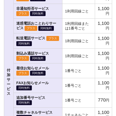
1,100
非通知拒否サービス
1利用回線ごと
円
プラス
同時無料
1,100
迷惑電話おことわりサー
1利用回線また
ビス
は1番号ごと
円
プラス
同時無料
1,100
転送電話サービス
プラス
1利用回線ごと
円
同時無料
1,100
割込み通話サービス
1利用回線ごと
円
プラス
同時無料
1,100
着信お知らせメール
付
1番号ごと
円
プラス
同時無料
加
サ
1,100
FAXお知らせメール
ー
1番号ごと
円
同時無料
ビ
ス
追加番号サービス
770
1番号ごと
円
同時無料
1,100
複数チャネルサービス
1チャネルごと