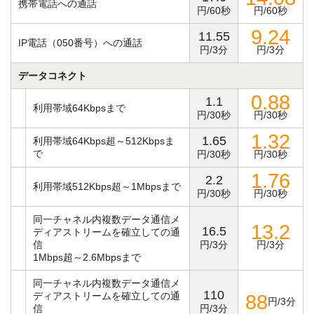
携帯電話への通話
円/60秒
円/60秒
9.24
11.55
IP電話（050番号）への通話
円/3分
円/3分
データコネクト
0.88
1.1
利用帯域64Kbpsまで
円/30秒
円/30秒
1.32
1.65
利用帯域64Kbps超～512Kbpsま
で
円/30秒
円/30秒
1.76
2.2
利用帯域512Kbps超～1Mbpsまで
円/30秒
円/30秒
同一チャネル内複数データ通信メ
13.2
16.5
ディアストリームを確立しての通
信
円/3分
円/3分
1Mbps超～2.6Mbpsまで
同一チャネル内複数データ通信メ
110
ディアストリームを確立しての通
88
円/3分
信
円/3分