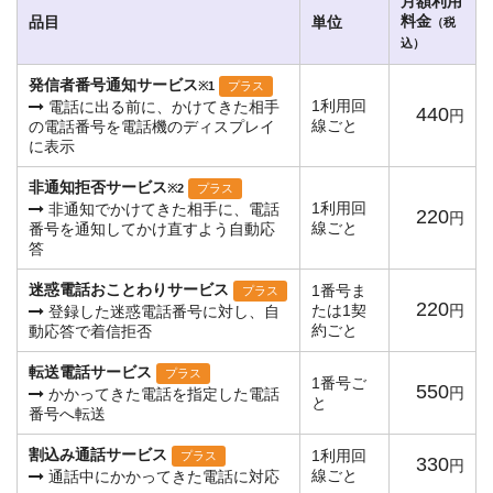
月額利用
料金
品目
単位
（税
込）
発信者番号通知サービス
※1
プラス
1利用回
電話に出る前に、かけてきた相手
440
円
線ごと
の電話番号を電話機のディスプレイ
に表示
非通知拒否サービス
※2
プラス
1利用回
非通知でかけてきた相手に、電話
220
円
線ごと
番号を通知してかけ直すよう自動応
答
迷惑電話おことわりサービス
1番号ま
プラス
220
たは1契
円
登録した迷惑電話番号に対し、自
約ごと
動応答で着信拒否
転送電話サービス
プラス
1番号ご
550
円
かかってきた電話を指定した電話
と
番号へ転送
割込み通話サービス
1利用回
プラス
330
円
線ごと
通話中にかかってきた電話に対応