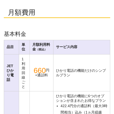
月額費用
基本料金
単
月額利用料
品目
サービス内容
位
金
（税込）
1
利
JET
用
660
円
ひか
ひかり電話の機能だけのシンプ
回
り電
+通話料
ルプラン
線
話
ご
と
ひかり電話の機能に6つのオプ
ションが含まれたお得なプラン
422.4円分の通話料（最大3時
間相当）込み（1ヵ月繰越