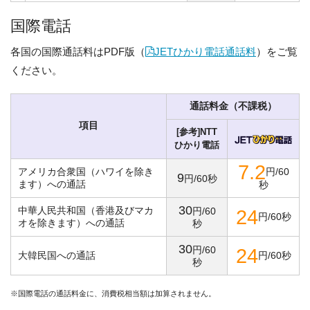
国際電話
各国の国際通話料はPDF版（
JETひかり電話通話料
）をご覧
ください。
通話料金（不課税）
項目
[参考]NTT
ひかり電話
7.2
アメリカ合衆国（ハワイを除き
円/60
9
円/60秒
ます）への通話
秒
30
中華人民共和国（香港及びマカ
円/60
24
円/60秒
オを除きます）への通話
秒
30
円/60
24
大韓民国への通話
円/60秒
秒
※国際電話の通話料金に、消費税相当額は加算されません。