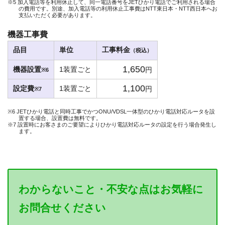
※5 加入電話等を利用休止して、同一電話番号をJETひかり電話でご利用される場合
の費用です。別途、加入電話等の利用休止工事費はNTT東日本・NTT西日本へお
支払いただく必要があります。
機器工事費
品目
単位
工事料金
（税込）
1,650
機器設置
1装置ごと
円
※6
1,100
設定費
1装置ごと
円
※7
※6 JETひかり電話と同時工事でかつONU/VDSL一体型のひかり電話対応ルータを設
置する場合、設置費は無料です。
※7 設置時にお客さまのご要望によりひかり電話対応ルータの設定を行う場合発生し
ます。
わからないこと・不安な点はお気軽に
お問合せください