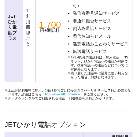
可）
1
発信者番号通知サービス
JET
利
非通知拒否サービス
ひか
用
1,700
り電
回
割込み通話サービス
円+通話料
話プ
線
着信お知らせメール
ラス
ご
と
迷惑電話おことわりサービス
転送電話サービス
※422.4円分の通話料は、加入電話、INS
ネット、ひかり電話への通話が対象で
す。携帯電話への通話などについては
対象外となります。
※繰り越した通話料は翌月に使い切らな
かった場合、無効となります。
※上記月額利用料に加え、1電話番号ごとに毎月ユニバーサルサービス料が必要とな
ります。詳細はこちら（
http://www.ntt.com/univ/
）をご覧ください。
※ルータをレンタルでご利用される場合、別途機器利用料がかかります。
JETひかり電話オプション