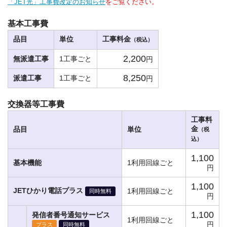
「JET光」工事費改定のお知らせ
をご覧ください。
基本工事費
品目
単位
工事料金
（税込）
2,200
無派遣工事
1工事ごと
円
8,250
派遣工事
1工事ごと
円
交換器等工事費
工事料
金
品目
単位
（税
込）
1,100
基本機能
1利用回線ごと
円
1,100
JETひかり電話プラス
1利用回線ごと
同時無料
円
1,100
発信者番号通知サービス
1利用回線ごと
円
プラス
同時無料