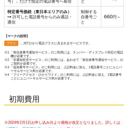
号）」だけで指定の電話番号へ着信
と
特定番号接続（東日本エリアのみ）
制御する
660
許可した電話番号からのみ通話・
自番号ご
円～
通信
と
【マークの説明】
プラス
… JETひかり電話プラスに含まれるサービスです。
※1 「発信者番号通知サービス」のご利用には、ナンバー・ディスプレイ対応の電話
機が必要です。
※2 「非通知拒否サービス」のご利用には、あわせて「発信者番号通知サービス」の
ご契約が必要です。
※3 「追加番号サービス」のご利用には、上記料金に加え、1電話番号ごとにユニバ
ーサルサービス料が必要です。
※4 「フリーアクセス・ひかりワイド」のご利用には、上記料金に加え、1電話番号
ごとにユニバーサルサービス料が必要です。
初期費用
※2024年2月1日お申し込み分より価格が改定となりました。詳しくは