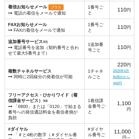
着信お知らせメール
1番号ご
プラス
110
円
と
電話の着信をメールで通知
FAXお知らせメール
1番号ご
110
円
FAXの着信をメールで通知
と
追加番号サービス
※3
1追加番
110
電話番号を追加（契約番号と合わ
円
号ごと
せて最大5番号まで）
220
円
複数チャネルサービス
1チャネ
2025年4月
同時に2回線分の発着信が可能
ルごと
利用分から
440円
フリーアクセス・ひかりワイド（着
信課金サービス）
1着信課
※4
1,100
金番号ご
「0800」または「0120」で始まる
円
と
番号への発信通話料金を着信者側が
負担
#ダイヤル
#ダイヤ
11,000
「＃と4桁の数字（＃ダイヤル番
ル番号ご
円～