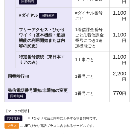
円
同時無料
1,100
#ダイヤル番号
#ダイヤル
同時無料
ごと
円
フリーアクセス・ひかり
1着信課金番号
1,100
ワイド（基本機能・追加
ごと/1着信課金
機能の利用開始または内
番号につき1追
円
容の変更）
加機能ごと
1,100
特定番号接続（東日本エ
1工事ごと
リアのみ）
円
2,200
同番移行
1番号ごと
※5
円
発信電話番号通知/非通知の変更
770
1番号ごと
円
同時無料
【マークの説明】
同時無料
… JETひかり電話と同時に工事する場合無料です。
プラス
… JETひかり電話プラスに含まれるサービスです。