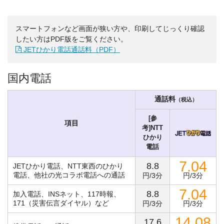
スマートフォンなど画面が狭い方や、印刷してじっくり確認
したい方はPDF版をご覧ください。
JETひかり電話通話料（PDF）
国内電話
通話料
（税込）
[参
項目
考]NTT
ひかり
電話
7.04
8.8
JETひかり電話、NTT東西のひかり
電話、他社の光コラボ電話への通話
円/3分
円/3分
7.04
8.8
加入電話、INSネット、117時報、
171（災害伝言ダイヤル）など
円/3分
円/3分
14.08
17.6