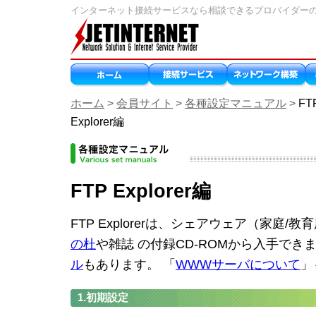
インターネット接続サービスなら相談できるプロバイダー
ホーム
>
会員サイト
>
各種設定マニュアル
>
F
Explorer編
FTP Explorer編
FTP Explorerは、シェアウェア（家庭/
の杜
や雑誌 の付録CD-ROMから入手でき
ル
もあります。 「
WWWサーバについて
」
1.初期設定