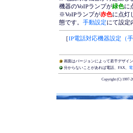
機器のVoIPランプが
緑色
に
※VoIPランプが
赤色
に点灯
態です。
手動設定
にて設定
［
IP電話対応機器設定（
画面はバージョンによって若干デザイ
分からないことがあれば
電話
、
FAX
、
電
Copyright (C) 1997-