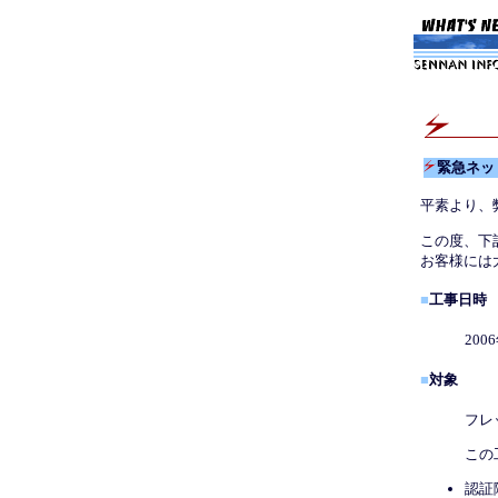
緊急ネッ
平素より、
この度、下
お客様には
■
工事日時
200
■
対象
フレ
この
認証