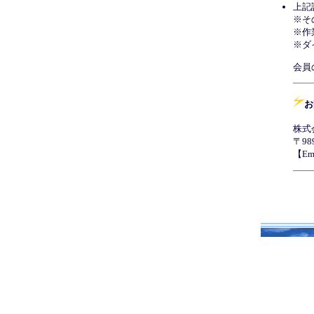
上記
※そ
※作
※ダ
会員
お
株式
〒9
【Em