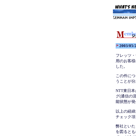
2003/
フレッツ・
用のお客様
した。
この件につ
うことが分
NTT東日
グ(通信の
能状態が発
以上の経緯
チェック項
弊社といた
を図るとも