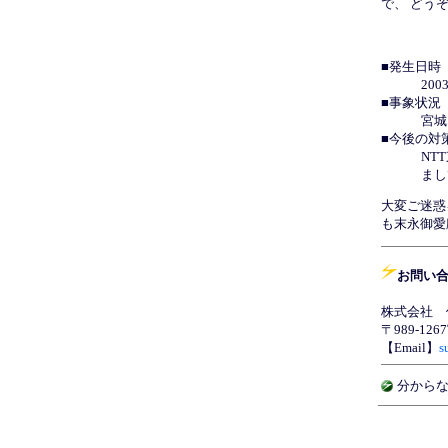
で、 どう
■発生日時
200
■事象状況
宮城
■今後の対
NT
まし
大変ご迷惑
も末永御愛
お問い
株式会社 
〒989-1
【Email】
s
分から