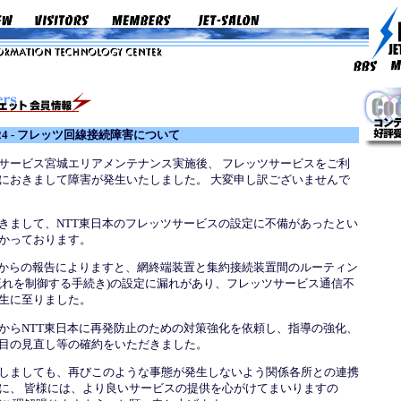
05/24 - フレッツ回線接続障害について
サービス宮城エリアメンテナンス実施後、 フレッツサービスをご利
におきまして障害が発生いたしました。 大変申し訳ございませんで
きまして、NTT東日本のフレッツサービスの設定に不備があったとい
かっております。
本からの報告によりますと、網終端装置と集約接続装置間のルーティン
流れを制御する手続き)の設定に漏れがあり、フレッツサービス通信不
生に至りました。
からNTT東日本に再発防止のための対策強化を依頼し、指導の強化、
目の見直し等の確約をいただきました。
しましても、再びこのような事態が発生しないよう関係各所との連携
に、 皆様には、より良いサービスの提供を心がけてまいりますの