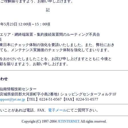
ぞご理解賜りますよう、お願い申し上げます。
記
3年5月23日 12:00頃～15：00頃
エリア・網終端装置－集約接続装置間のルーティング不具合
策
T東日本にチェック体制の強化を要請いたしました。また、弊社におき
ても、メンテナンス実施後のチェック体制を強化してまいります。
をおかけいたしましたことを、お詫び申し上げますとともに 今後と
顧を賜りますよう、お願い申し上げます。
合わせ
仙南情報技術センター
267宮城県柴田郡大河原町字小島2番地1 ショッピングセンターフォルテ1F
upport@jet.ne.jp
【TEL】0224-51-0567【FAX】0224-51-0577
ないことがあれば
電話
、
FAX
、
電子メール
にてご質問下さい。
Copyright (C) 1997-2004
JETINTERNET
. All rights reserved.