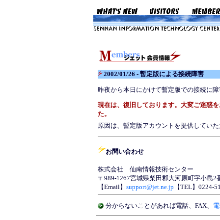
2002/01/26 - 暫定版による接続障害
昨夜から本日にかけて暫定版での接続に障
現在は、復旧しております。大変ご迷惑を
た。
原因は、暫定版アカウントを提供していた
お問い合わせ
株式会社 仙南情報技術センター
〒989-1267宮城県柴田郡大河原町字小島
【Email】
support@jet.ne.jp
【TEL】0224-51
分からないことがあれば
電話
、
FAX
、
電